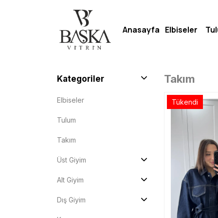
Anasayfa
Elbiseler
Tu
Takım
Kategoriler
Elbiseler
Tükendi
Tulum
Takım
Üst Giyim
T-shirt
Alt Giyim
Gömlek
Jean Pantalon
Dış Giyim
Bluz
Pantalon
Kaban