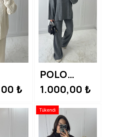
POLO
YLI
YAKA GRİ
,00
1.000,00
₺
₺
O
TAKIM
Tükendi
M