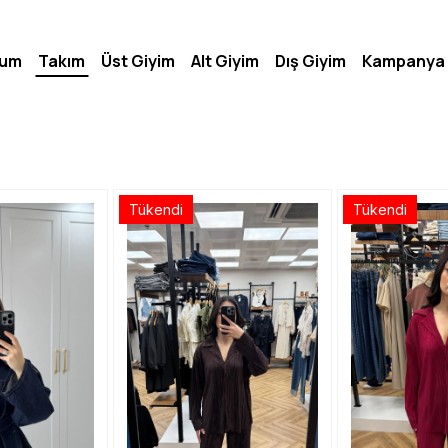
lum
Takım
Üst Giyim
Alt Giyim
Dış Giyim
Kampanya
Tükendi
Tükendi