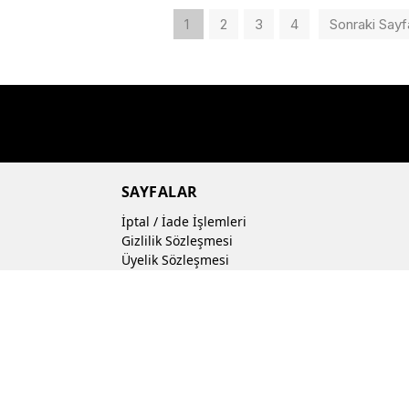
VERT
YEŞİL
ANTR
1
2
3
4
Sonraki Sayf
RENK
RENK
SAYFALAR
İptal / İade İşlemleri
Gizlilik Sözleşmesi
Üyelik Sözleşmesi
m
Ön Bilgilendirme Formu
Mesafeli Satış Sözleşmesi