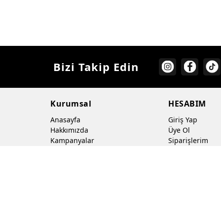
LACİ
RENK
Bizi Takip Edin
Kurumsal
HESABIM
Anasayfa
Giriş Yap
Hakkımızda
Üye Ol
Kampanyalar
Siparişlerim
İletişim
Favori Ürünleri
www.baskavitrin.com ©