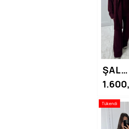
ŞAL
DETA
1.600
BOR
Tükendi
TRİK
TAKI