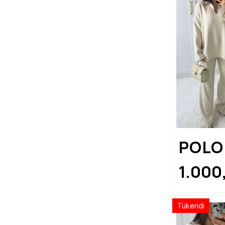
POLO
YAKA
1.000
TAKI
Tükendi