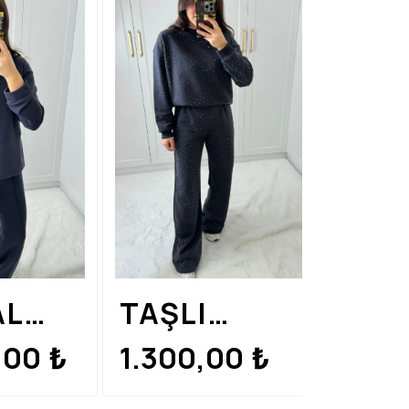
H
RENK
AL
TAŞLI
M YAN
SWEATHIRT
,00
1.300,00
₺
₺
MACLI
TAKIM