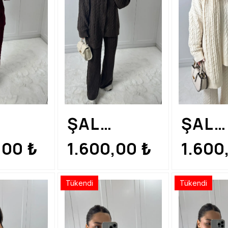
ŞAL
ŞAL
YLI
DETAYLI
DETA
,00
1.600,00
1.600
₺
₺
DO
KAHVE
TRİK
Tükendi
Tükendi
O
TRİKO
TAKI
M
TAKIM