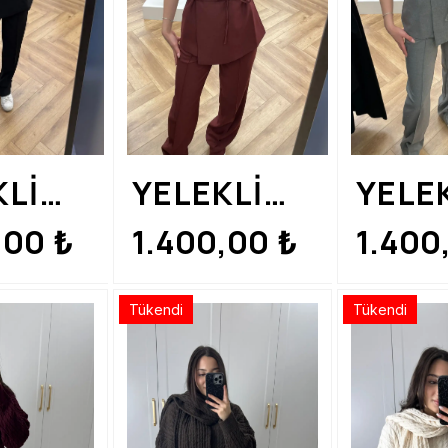
KLİ
YELEKLİ
YELE
AMALI
BAĞLAMALI
BAĞL
,00
1.400,00
1.400
₺
₺
M
TAKIM
TAKI
Tükendi
Tükendi
H
BORDO
RENK
RENK