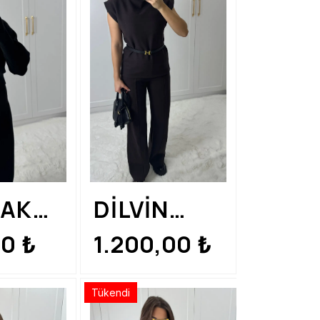
AK
DİLVİN
RMELİ
ÖRME
00
1.200,00
₺
₺
O
TAKIM
Tükendi
M
KAHVE