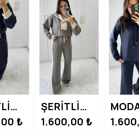
RENK
SİYA
RENK
Lİ
ŞERİTLİ
MOD
AL
MODAL
TAKI
,00
1.600,00
1.600
₺
₺
M
TAKIM
YIRT