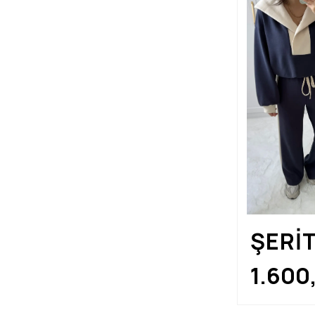
ŞERİT
MOD
1.600
TAKI