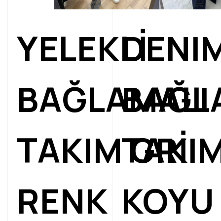
YELEKLİ
DENI
BAĞLAMALI
BAĞL
TAKIM GRİ
TAKI
RENK
KOYU