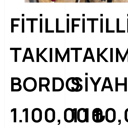
FİTİLLİ
FİTİLL
TAKIM
TAKI
BORDO
SİYA
1.100,00
1.100
₺