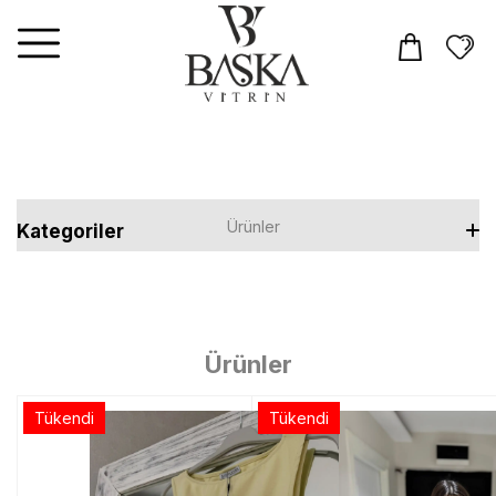
Ürünler
Kategoriler
Elbiseler
Tulum
Ürünler
Takım
Tükendi
Tükendi
Üst Giyim
T-shirt
Alt Giyim