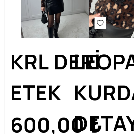
KRL DERİ
LEOP
ETEK
KURD
DETAY
600,00
₺