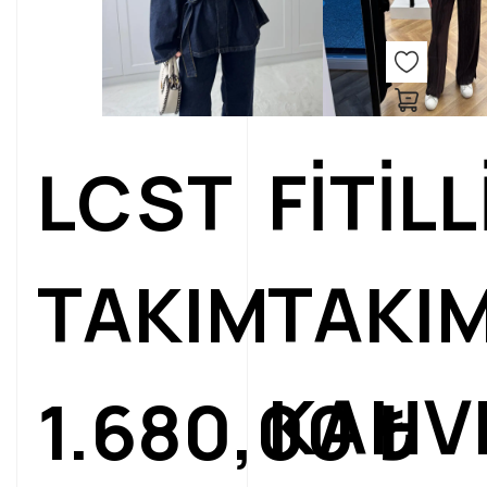
LCST
FİTİLL
TAKIM
TAKI
KAHV
1.680,00
₺