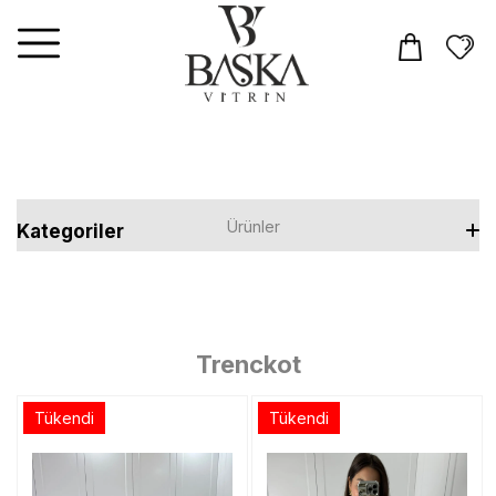
Ürünler
Kategoriler
Elbiseler
Tulum
Trenckot
Takım
Tükendi
Tükendi
Üst Giyim
T-shirt
Alt Giyim