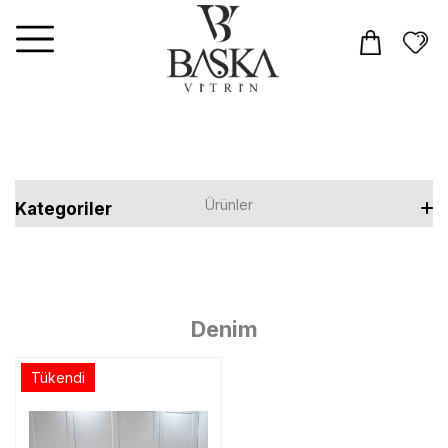
Ürünler
Kategoriler
Elbiseler
Tulum
Denim
Takım
Tükendi
Üst Giyim
T-shirt
Alt Giyim