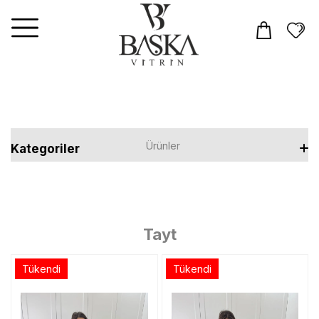
Ürünler
Kategoriler
Elbiseler
Tulum
Tayt
Takım
Tükendi
Tükendi
Üst Giyim
T-shirt
Alt Giyim