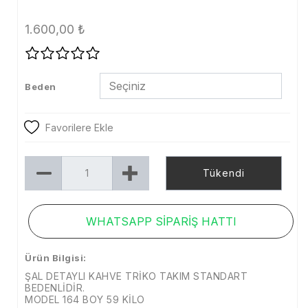
Tayt
1.600,00
₺
Şort
Etek
Beden
Dış Giyim
Kaban
Favorilere Ekle
Mont
Tükendi
Trenckot
Ceket
WHATSAPP SİPARİŞ HATTI
Denim
Ürün Bilgisi:
Kampanya
ŞAL DETAYLI KAHVE TRİKO TAKIM STANDART
Aksesuar
BEDENLİDİR.
MODEL 164 BOY 59 KİLO