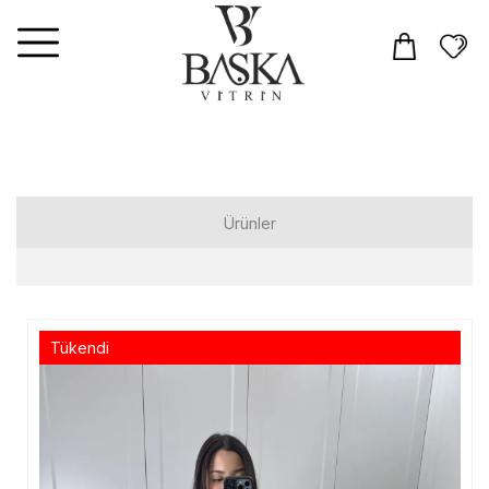
Ürünler
Elbiseler
Tulum
Tükendi
Takım
Üst Giyim
T-shirt
Gömlek