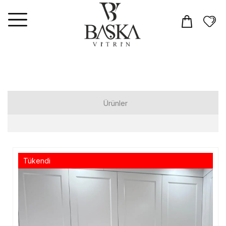
Ürünler
Elbiseler
Tulum
Tükendi
Takım
Üst Giyim
T-shirt
Gömlek