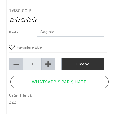
Tayt
1.680,00
₺
Şort
Etek
Beden
Dış Giyim
Kaban
Favorilere Ekle
Mont
Tükendi
Trenckot
Ceket
WHATSAPP SİPARİŞ HATTI
Denim
Ürün Bilgisi:
Kampanya
ZZZ
Aksesuar