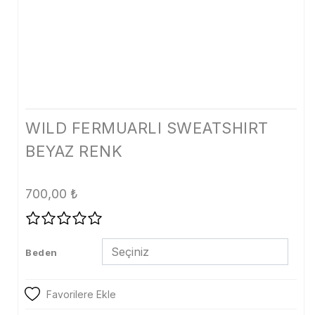
Tayt
Şort
Etek
Dış Giyim
Kaban
WILD FERMUARLI SWEATSHIRT
BEYAZ RENK
Mont
Trenckot
700,00
₺
Ceket
Denim
Beden
Kampanya
Aksesuar
Favorilere Ekle