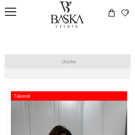
Ürünler
Elbiseler
Tulum
Tükendi
Takım
Üst Giyim
T-shirt
Gömlek