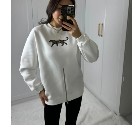
Bluz
Crop & Atlet
Sweatshirt
Hırka
Çanta
Kazak & Triko
Yelek
Alt Giyim
Jean Pantalon
Pantalon
Eşofman