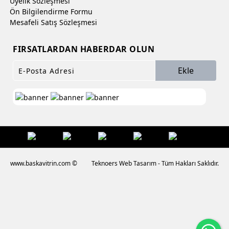
Üyelik Sözleşmesi
Ön Bilgilendirme Formu
Mesafeli Satış Sözleşmesi
FIRSATLARDAN HABERDAR OLUN
Ekle
www.baskavitrin.com ©
Teknoers Web Tasarım - Tüm Hakları Saklıdır.
Wh