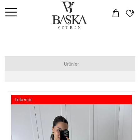
Ürünler
Elbiseler
Tulum
Tükendi
Takım
Üst Giyim
T-shirt
Gömlek