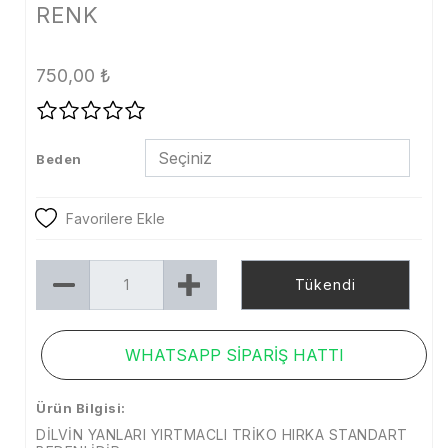
RENK
Tayt
Şort
750,00
₺
Etek
Dış Giyim
Beden
Kaban
Mont
Favorilere Ekle
Trenckot
Tükendi
Ceket
Denim
WHATSAPP SİPARİŞ HATTI
Kampanya
Ürün Bilgisi:
Aksesuar
DİLVİN YANLARI YIRTMACLI TRİKO HIRKA STANDART