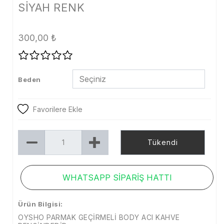
SİYAH RENK
Tayt
Şort
300,00
₺
Etek
Dış Giyim
Beden
Kaban
Mont
Favorilere Ekle
Trenckot
Tükendi
Ceket
Denim
WHATSAPP SİPARİŞ HATTI
Kampanya
Ürün Bilgisi:
Aksesuar
OYSHO PARMAK GEÇİRMELİ BODY ACI KAHVE