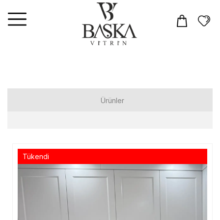
Ürünler
Elbiseler
Tulum
Tükendi
Takım
Üst Giyim
T-shirt
Gömlek