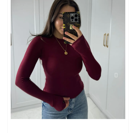
Bluz
Crop & Atlet
Sweatshirt
Hırka
Çanta
Kazak & Triko
Yelek
Alt Giyim
Jean Pantalon
Pantalon
Eşofman