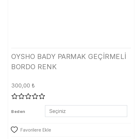
Tayt
Şort
Etek
Dış Giyim
Kaban
OYSHO BADY PARMAK GEÇİRMELİ
BORDO RENK
Mont
Trenckot
300,00
₺
Ceket
Denim
Beden
Kampanya
Aksesuar
Favorilere Ekle