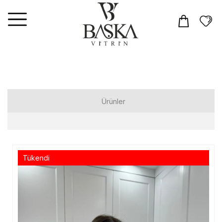
Ürünler
Elbiseler
Tulum
Tükendi
Takım
Üst Giyim
T-shirt
Gömlek