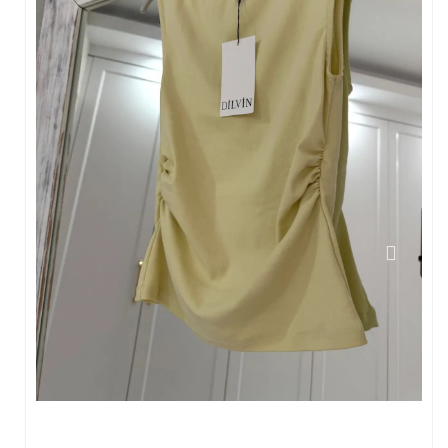
Bluz
Crop & Atlet
Sweatshirt
Hırka
Çanta
Kazak & Triko
Yelek
Alt Giyim
Jean Pantalon
Pantalon
Eşofman