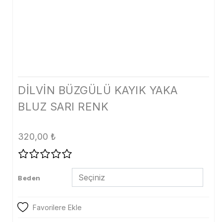
Tayt
Şort
Etek
Dış Giyim
Kaban
DİLVİN BÜZGÜLÜ KAYIK YAKA
BLUZ SARI RENK
Mont
Trenckot
320,00
₺
Ceket
Denim
Beden
Kampanya
Aksesuar
Favorilere Ekle