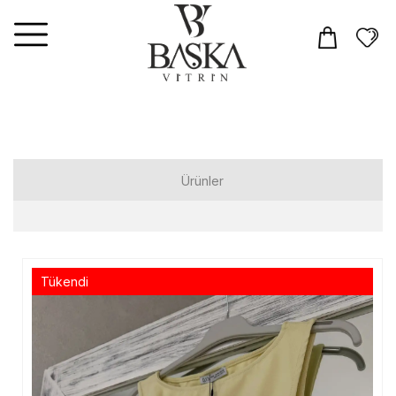
Ürünler
Elbiseler
Tulum
Tükendi
Takım
Üst Giyim
T-shirt
Gömlek