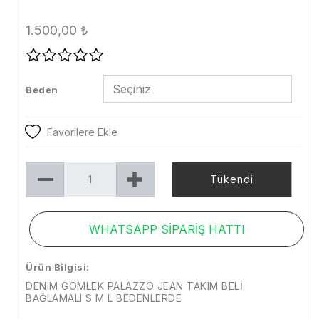
Tayt
1.500,00
₺
Şort
Etek
Beden
Dış Giyim
Kaban
Favorilere Ekle
Mont
Tükendi
Trenckot
Ceket
WHATSAPP SİPARİŞ HATTI
Denim
Ürün Bilgisi:
Kampanya
DENIM GÖMLEK PALAZZO JEAN TAKIM BELİ
Aksesuar
BAĞLAMALI S M L BEDENLERDE