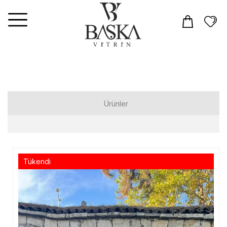
Ürünler
Elbiseler
Tulum
Tükendi
Takım
Üst Giyim
T-shirt
Gömlek