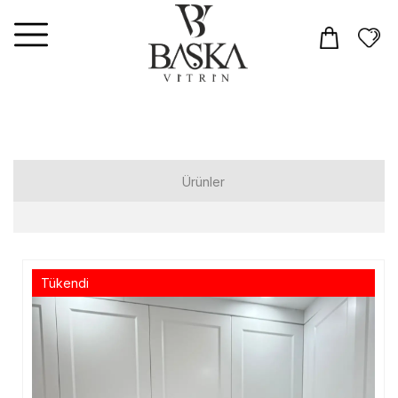
Ürünler
Elbiseler
Tulum
Tükendi
Takım
Üst Giyim
T-shirt
Gömlek