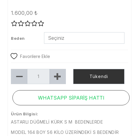
Tayt
1.600,00
₺
Şort
Etek
Beden
Dış Giyim
Kaban
Favorilere Ekle
Mont
Tükendi
Trenckot
Ceket
WHATSAPP SİPARİŞ HATTI
Denim
Ürün Bilgisi:
Kampanya
ASTARLI DÜĞMELİ KÜRK S M BEDENLERDE
Aksesuar
MODEL 164 BOY 56 KİLO ÜZERİNDEKİ S BEDENDİR