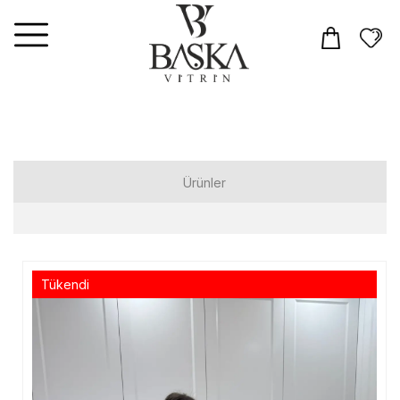
Ürünler
Elbiseler
Tulum
Tükendi
Takım
Üst Giyim
T-shirt
Gömlek