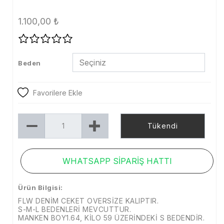
Tayt
1.100,00
₺
Şort
Etek
Beden
Dış Giyim
Kaban
Favorilere Ekle
Mont
Tükendi
Trenckot
Ceket
WHATSAPP SİPARİŞ HATTI
Denim
Ürün Bilgisi:
Kampanya
FLW DENİM CEKET OVERSİZE KALIPTIR.
Aksesuar
S-M-L BEDENLERİ MEVCUTTUR.
MANKEN BOY1.64, KİLO 59 ÜZERİNDEKİ S BEDENDİR.