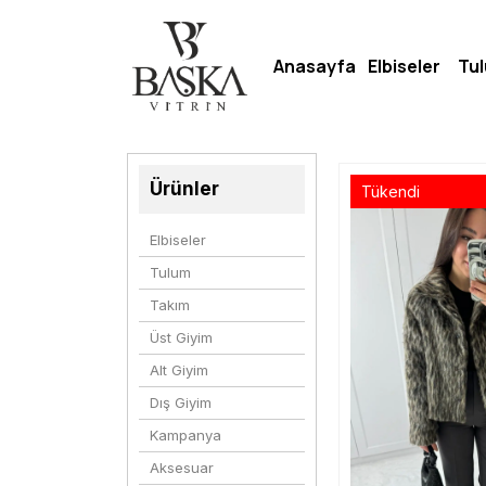
Anasayfa
Elbiseler
Tu
Ürünler
Tükendi
Elbiseler
Tulum
Takım
Üst Giyim
Alt Giyim
Dış Giyim
Kampanya
Aksesuar