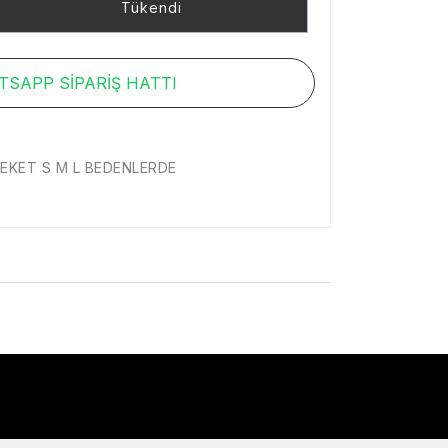
Tükendi
SAPP SİPARİŞ HATTI
EKET S M L BEDENLERDE