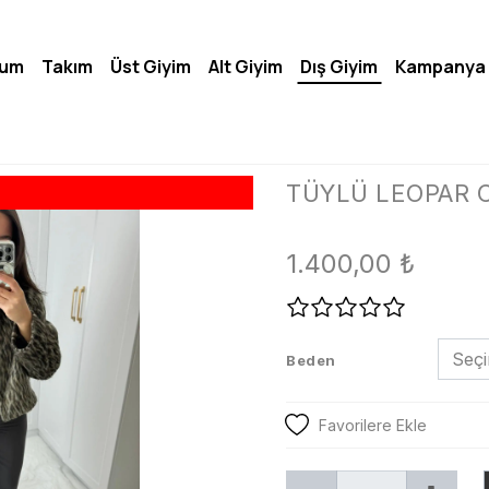
lum
Takım
Üst Giyim
Alt Giyim
Dış Giyim
Kampanya
TÜYLÜ LEOPAR 
1.400,00
₺
Beden
Favorilere Ekle