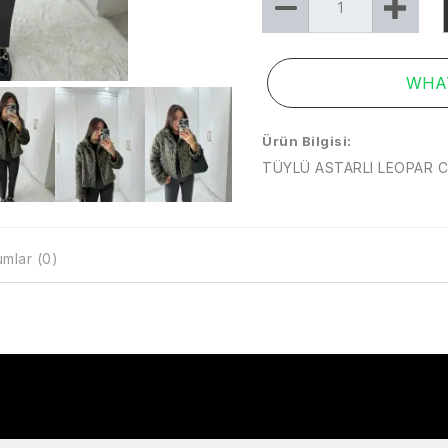
WHAT
Ürün Bilgisi:
TÜYLÜ ASTARLI LEOPAR C
mlar (0)