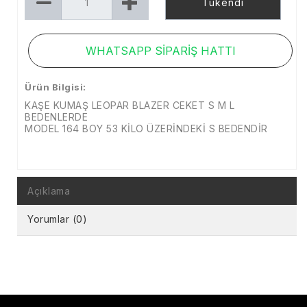
Tükendi
WHATSAPP SİPARİŞ HATTI
Ürün Bilgisi:
KAŞE KUMAŞ LEOPAR BLAZER CEKET S M L
BEDENLERDE
MODEL 164 BOY 53 KİLO ÜZERİNDEKİ S BEDENDİR
Açıklama
Yorumlar (0)