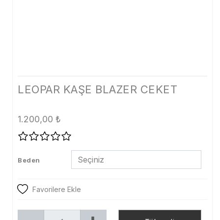
Tayt
Şort
Etek
Dış Giyim
Kaban
LEOPAR KAŞE BLAZER CEKET
Mont
1.200,00
₺
Trenckot
Ceket
Beden
Denim
Kampanya
Favorilere Ekle
Aksesuar