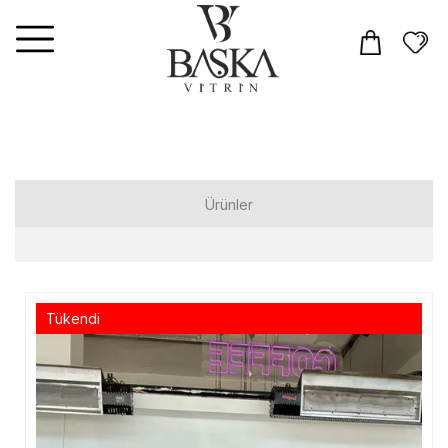
Ürünler
Elbiseler
Tulum
Tükendi
Takım
Üst Giyim
T-shirt
Gömlek