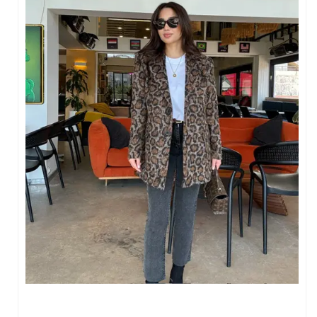
Bluz
Crop & Atlet
Sweatshirt
Hırka
Çanta
Kazak & Triko
Yelek
Alt Giyim
Jean Pantalon
Pantalon
Eşofman