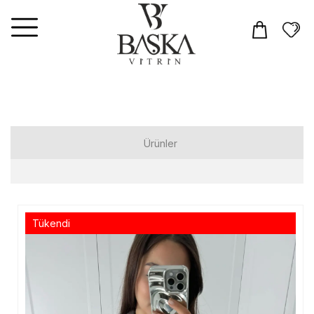
Ürünler
Elbiseler
Tulum
Tükendi
Takım
Üst Giyim
T-shirt
Gömlek