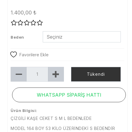
Tayt
1.400,00
₺
Şort
Etek
Beden
Dış Giyim
Kaban
Favorilere Ekle
Mont
Tükendi
Trenckot
Ceket
WHATSAPP SİPARİŞ HATTI
Denim
Ürün Bilgisi:
Kampanya
ÇİZGİLİ KAŞE CEKET S M L BEDENLEDE
Aksesuar
MODEL 164 BOY 53 KİLO ÜZERİNDEKİ S BEDENDİR