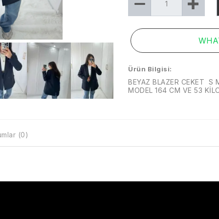
WHAT
Ürün Bilgisi:
BEYAZ BLAZER CEKET S 
MODEL 164 CM VE 53 Kİ
mlar (0)