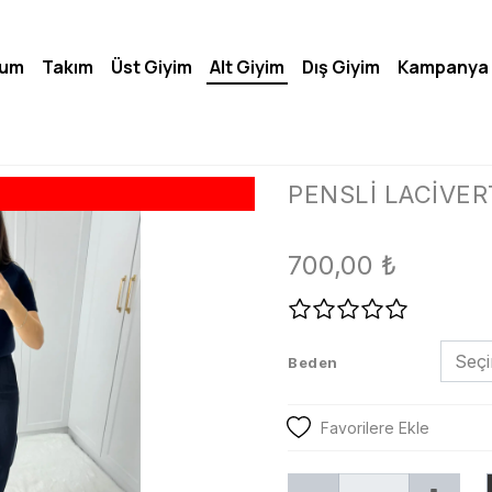
lum
Takım
Üst Giyim
Alt Giyim
Dış Giyim
Kampanya
PENSLİ LACİVE
700,00
₺
Beden
Favorilere Ekle