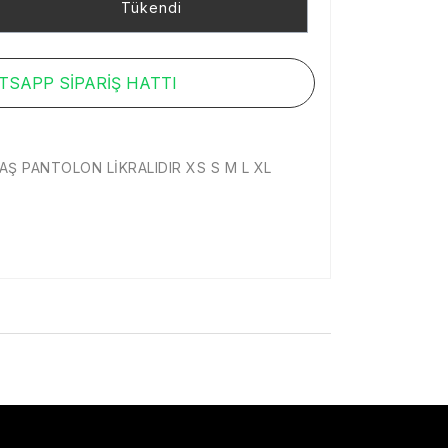
Tükendi
SAPP SİPARİŞ HATTI
Ş PANTOLON LİKRALIDIR XS S M L XL