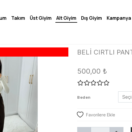
lum
Takım
Üst Giyim
Alt Giyim
Dış Giyim
Kampanya
BELİ CIRTLI PA
500,00
₺
Beden
Favorilere Ekle