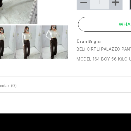
WHAT
Ürün Bilgisi:
BELİ CIRTLI PALAZZO PA
MODEL 164 BOY 56 KİLO 
mlar (0)