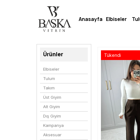
Anasayfa
Elbiseler
Tu
Ürünler
Tükendi
Elbiseler
Tulum
Takım
Üst Giyim
Alt Giyim
Dış Giyim
Kampanya
Aksesuar