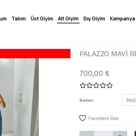
lum
Takım
Üst Giyim
Alt Giyim
Dış Giyim
Kampanya
PALAZZO MAVİ 
700,00
₺
Beden
Favorilere Ekle