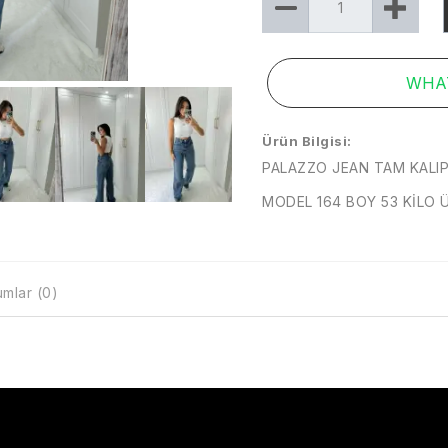
WHAT
Ürün Bilgisi:
PALAZZO JEAN TAM KALIP
MODEL 164 BOY 53 KİLO 
mlar (0)